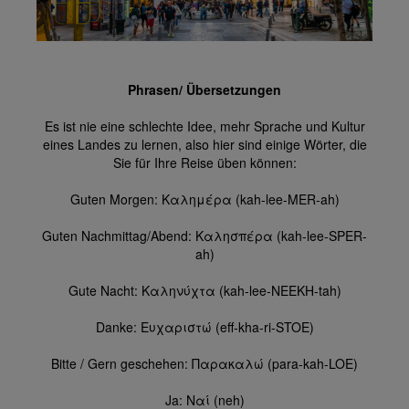
Phrasen/ Übersetzungen
Es ist nie eine schlechte Idee, mehr Sprache und Kultur
eines Landes zu lernen, also hier sind einige Wörter, die
Sie für Ihre Reise üben können:
Guten Morgen: Καλημέρα (kah-lee-MER-ah)
Guten Nachmittag/Abend: Καλησπέρα (kah-lee-SPER-
ah)
Gute Nacht: Καληνύχτα (kah-lee-NEEKH-tah)
Danke: Ευχαριστώ (eff-kha-ri-STOE)
Bitte / Gern geschehen: Παρακαλώ (para-kah-LOE)
Ja: Ναί (neh)