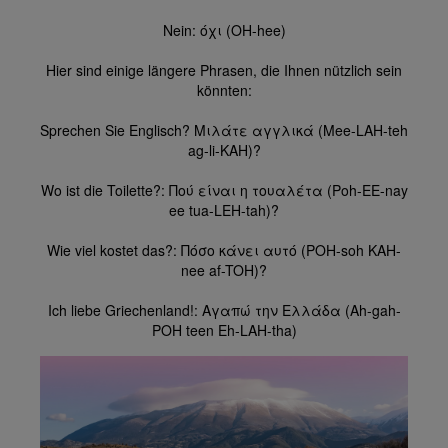
Nein: όχι (OH-hee)
Hier sind einige längere Phrasen, die Ihnen nützlich sein
könnten:
Sprechen Sie Englisch? Μιλάτε αγγλικά (Mee-LAH-teh
ag-li-KAH)?
Wo ist die Toilette?: Πού είναι η τουαλέτα (Poh-EE-nay
ee tua-LEH-tah)?
Wie viel kostet das?: Πόσο κάνει αυτό (POH-soh KAH-
nee af-TOH)?
Ich liebe Griechenland!: Αγαπώ την Ελλάδα (Ah-gah-
POH teen Eh-LAH-tha)