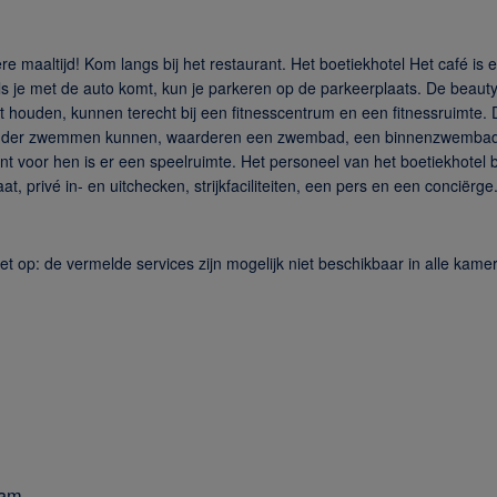
ere maaltijd! Kom langs bij het restaurant. Het boetiekhotel Het café i
Fi. Als je met de auto komt, kun je parkeren op de parkeerplaats. De be
uden, kunnen terecht bij een fitnesscentrum en een fitnessruimte. Dez
t zonder zwemmen kunnen, waarderen een zwembad, een binnenzwemba
nt voor hen is er een speelruimte. Het personeel van het boetiekhotel best
 privé in- en uitchecken, strijkfaciliteiten, een pers en een conciërg
t op: de vermelde services zijn mogelijk niet beschikbaar in alle kamer
dam