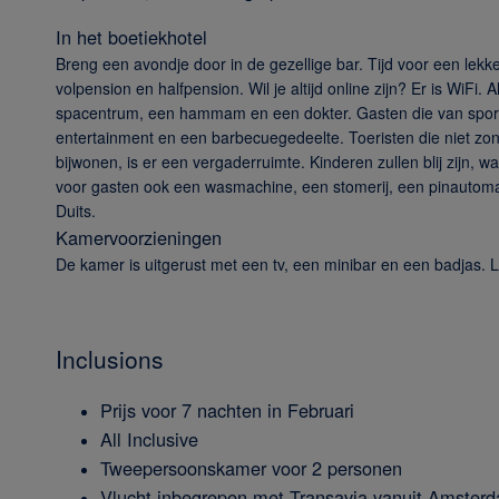
In het boetiekhotel
Breng een avondje door in de gezellige bar. Tijd voor een lekk
volpension en halfpension. Wil je altijd online zijn? Er is Wi
spacentrum, een hammam en een dokter. Gasten die van sport ho
entertainment en een barbecuegedeelte. Toeristen die nie
bijwonen, is er een vergaderruimte. Kinderen zullen blij zijn, wa
voor gasten ook een wasmachine, een stomerij, een pinautomaat,
Duits.
Kamervoorzieningen
De kamer is uitgerust met een tv, een minibar en een badjas. Le
Inclusions
Prijs voor 7 nachten in Februari
All Inclusive
Tweepersoonskamer voor 2 personen
Vlucht inbegrepen met Transavia vanuit Amster