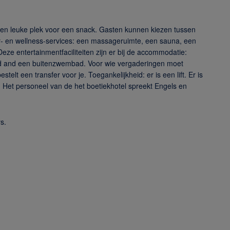
s een leuke plek voor een snack. Gasten kunnen kiezen tussen
auty- en wellness-services: een massageruimte, een sauna, een
e entertainmentfaciliteiten zijn er bij de accommodatie:
d and een buitenzwembad. Voor wie vergaderingen moet
elt een transfer voor je. Toegankelijkheid: er is een lift. Er is
e. Het personeel van de het boetiekhotel spreekt Engels en
s.