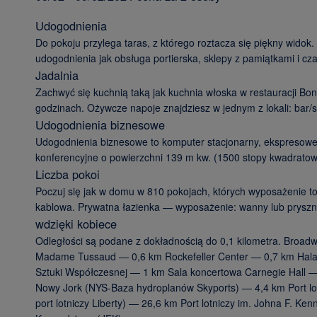
Udogodnienia
Do pokoju przylega taras, z którego roztacza się piękny widok.
udogodnienia jak obsługa portierska, sklepy z pamiątkami i cz
Jadalnia
Zachwyć się kuchnią taką jak kuchnia włoska w restauracji Bond
godzinach. Ożywcze napoje znajdziesz w jednym z lokali: bar/s
Udogodnienia biznesowe
Udogodnienia biznesowe to komputer stacjonarny, ekspresowe
konferencyjne o powierzchni 139 m kw. (1500 stopy kwadratow
Liczba pokoi
Poczuj się jak w domu w 810 pokojach, których wyposażenie to
kablowa. Prywatna łazienka — wyposażenie: wanny lub prysznic
wdzięki kobiece
Odległości są podane z dokładnością do 0,1 kilometra. Bro
Madame Tussaud — 0,6 km Rockefeller Center — 0,7 km Hala 
Sztuki Współczesnej — 1 km Sala koncertowa Carnegie Hall — 
Nowy Jork (NYS-Baza hydroplanów Skyports) — 4,4 km Port l
port lotniczy Liberty) — 26,6 km Port lotniczy im. Johna F. Ken