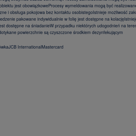
obiektu jest obowiązkoweProcesy wymeldowania mogą być realizowane 
ne i obsługa pokojowa bez kontaktu osobistegoIstnieje możliwość zak
iJedzenie pakowane indywidualnie w folię jest dostępne na kolacjęIst
ę jest dostępne na śniadanieW przypadku niektórych udogodnień na te
o dotykane powierzchnie są czyszczone środkiem dezynfekującym
wkaJCB InternationalMastercard