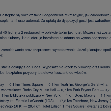
 Dostępne są również takie udogodnienia rekreacyjne, jak całodobowe ce
asopismami oraz automat. Za opłatą do dyspozycji gości jest wahadłowy
 45 jednej z 2 restauracji w obiekcie takim jak hotel. Możesz też zost
alon klubowy. Hotel oferuje bezpłatne śniadanie na wynos codziennie 
 zameldowanie oraz ekspresowe wymeldowanie. Jeżeli planujesz spotka
e).
 stacja dokująca do iPoda. Wyposażenie łóżek to pillowtop oraz kołdr
e, bezpłatne przybory toaletowe i suszarki do włosów.
adway — 0,1 km Times Square — 0,1 km Teatr im. George’a Gershwin
widowiskowa Radio City Music Hall — 0,7 km Park Bryant Park — 0,7
1 km Biblioteka publiczna w New York — 1 km Sklep Macy's — 1,1 km P
otniczy im. Fiorello LaGuardii (LGA) — 17,2 km Teterboro, New Jers
nedy'ego (JFK) — 28,4 km Hotel Edison Times Square i dystans z lotniska