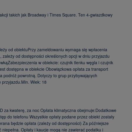
akcji takich jak Broadway i Times Square. Ten 4-gwiazdkowy
ależy od obiektuPrzy zameldowaniu wymaga się wpłacenia
 zależy od dostępności określonych opcji w dniu przyjazdu
kąZabezpieczenia w obiekcie: czujnik tlenku węgla i czujnik
 jest dostępna w obiekcie Obowiązkowa opłata za transport
za podróż powrotną. Dotyczy to grup przybywających
 przyjazdu.Min. Wiek: 18
D za kwaterę, za noc Opłata klimatyczna obejmuje:Dodatkowe
p do telefonu Wszystkie opłaty podane przez obiekt zostały
rana będzie opłata (zależy od dostępności) Za późniejsze
niepełna. Opłaty i kaucje mogą nie zawierać podatku i