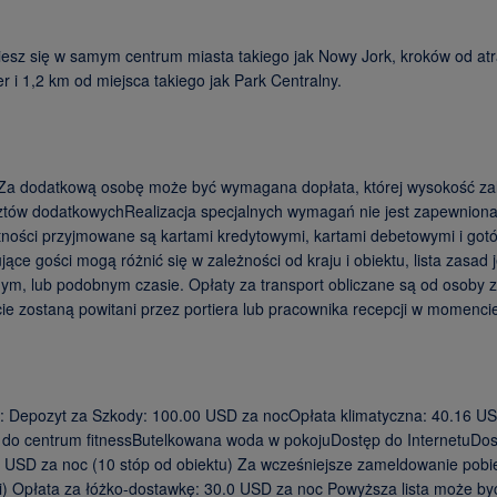
iesz się w samym centrum miasta takiego jak Nowy Jork, kroków od atr
ter i 1,2 km od miejsca takiego jak Park Centralny.
e: Za dodatkową osobę może być wymagana dopłata, której wysokość z
ztów dodatkowychRealizacja specjalnych wymagań nie jest zapewniona,
ności przyjmowane są kartami kredytowymi, kartami debetowymi i gotów
e gości mogą różnić się w zależności od kraju i obiektu, lista zasad
mym, lub podobnym czasie. Opłaty za transport obliczane są od osoby 
e zostaną powitani przez portiera lub pracownika recepcji w momencie
: Depozyt za Szkody: 100.00 USD za nocOpłata klimatyczna: 40.16 US
o centrum fitnessButelkowana woda w pokojuDostęp do InternetuDostę
5 USD za noc (10 stóp od obiektu) Za wcześniejsze zameldowanie pobie
) Opłata za łóżko-dostawkę: 30.0 USD za noc Powyższa lista może być 