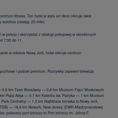
ntrum fitness. Ten hotel w stylu art deco oferuje takie
 autobus (zasięg: 20 mile).
ać w pokoju i skorzystać z obsługi pokojowej w określonych
od 7:30 do 11.
nie w mieście Nowy Jork, hotel oferuje centrum
y puchowe i pościel premium. Rozrywkę zapewni telewizja
a — 0,6 km Teatr Broadway — 0,6 km Muzeum Figur Woskowych
 km Piąta Aleja — 0,7 km Katedra św. Patryka — 1 km Muzeum
ark Centralny — 1,2 km Najbliższe lotniska to:Nowy Jork,
ey (TEB) — 18,8 km Newark, New Jersey (EWR-Międzynarodowy
: polecany port lotniczy to Port lotniczy im. Johna F.