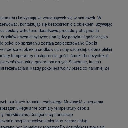
iekunami i korzystają ze znajdujących się w nim łóżek. W
ezerwować, kontaktując się bezpośrednio z obiektem, używając
jscu zostały wdrożone dodatkowe procedury utrzymania
ię środków dezynfekcyjnych; pomiędzy pobytami gości często
do pokoi po sprzątaniu zostają zapieczętowane.Obiekt
ez personel obiektu środków ochrony osobistej; osłona pleksi
iary temperatury dostępne dla gości; środki do dezynfekcji
ieczeństwa usług gastronomicznych.Śniadanie, lunch i
 rezerwacjami każdy pokój jest wolny przez co najmniej 24
ych punktach kontaktu osobistego.Możliwość zmierzenia
sprzątaniuRegularne pomiary temperatury osób z
ony indywidualnej.Dostępne są transakcje
kszenia bezpieczeństwa zmieniono zakres usług
owane bez kontaktu osobistegoDo dezynfekcji używa się