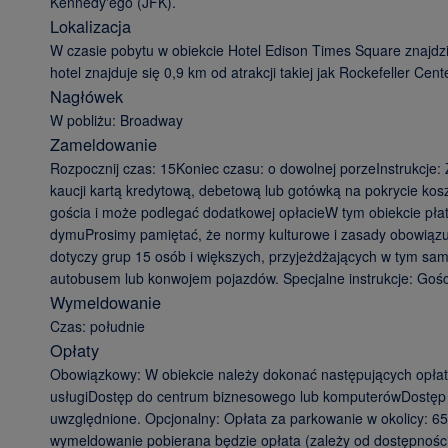
Kennedy'ego (JFK).
Lokalizacja
W czasie pobytu w obiekcie Hotel Edison Times Square znajdz
hotel znajduje się 0,9 km od atrakcji takiej jak Rockefeller Cen
Nagłówek
W pobliżu: Broadway
Zameldowanie
Rozpocznij czas: 15Koniec czasu: o dowolnej porzeInstrukcj
kaucji kartą kredytową, debetową lub gotówką na pokrycie kos
gościa i może podlegać dodatkowej opłacieW tym obiekcie płat
dymuProsimy pamiętać, że normy kulturowe i zasady obowiązując
dotyczy grup 15 osób i większych, przyjeżdżających w tym sa
autobusem lub konwojem pojazdów. Specjalne instrukcje: Gości
Wymeldowanie
Czas: południe
Opłaty
Obowiązkowy: W obiekcie należy dokonać następujących opłat
usługiDostęp do centrum biznesowego lub komputerówDostęp d
uwzględnione. Opcjonalny: Opłata za parkowanie w okolicy: 6
wymeldowanie pobierana będzie opłata (zależy od dostępności