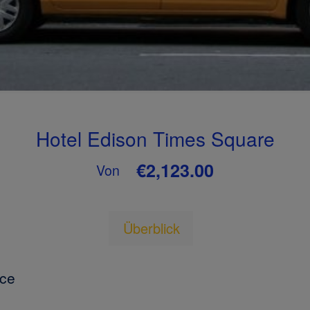
Hotel Edison Times Square
€2,123.00
Von
Überblick
oce