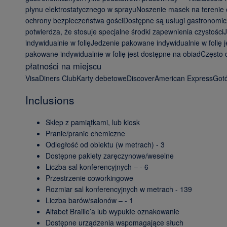
płynu elektrostatycznego w sprayuNoszenie masek na terenie 
ochrony bezpieczeństwa gościDostępne są usługi gastronomicz
potwierdza, że stosuje specjalne środki zapewnienia czystośc
indywidualnie w folięJedzenie pakowane indywidualnie w foli
pakowane indywidualnie w folię jest dostępne na obiadCzęst
płatności na miejscu
VisaDiners ClubKarty debetoweDiscoverAmerican ExpressGotó
Inclusions
Sklep z pamiątkami, lub kiosk
Pranie/pranie chemiczne
Odległość od obiektu (w metrach) - 3
Dostępne pakiety zaręczynowe/weselne
Liczba sal konferencyjnych – - 6
Przestrzenie coworkingowe
Rozmiar sal konferencyjnych w metrach - 139
Liczba barów/salonów – - 1
Alfabet Braille’a lub wypukłe oznakowanie
Dostępne urządzenia wspomagające słuch