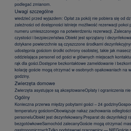
podlegać zmianom.
Uwagi szczególne
wiedzieć przed wyjazdem: Opłat za pokój nie pobiera się od dzi
zależności od dostępności istnieje możliwość rezerwacji poko
numeru umieszczonego na potwierdzeniu rezerwacji. Zalecany 
czystości i bezpieczeństwa.Obiekt jest sprzątany i dezynfeko
dotykane powierzchnie są czyszczone środkami dezynfekcyjnymi
udostępnia gościom środki ochrony osobistej, takie jak masec
oddzielająca personel od gości w głównych miejscach kontaktu
rąk dla gości.Dostępne bezkontaktowe zameldowanie i bezkon
kolację goście mogą otrzymać w osobnych opakowaniach na wyn
godziny.
Zwierzęta domowe
Zwierzęta asystujące są akceptowaneOpłaty i ograniczenia ni
Ogólny
Konieczna przerwa między pobytami gości – 24 godzinyGospo
temperatury gościomObowiązuje nakaz zachowania odległości 
personeluObiekt jest dezynfekowany.Preparat do dezynfekcji rą
bezgotówkoweSamochód zalecanyGoście mogą otrzymać maski.Po
gastronomicznychTylko podstawowi pracownicy — NIEGoście m