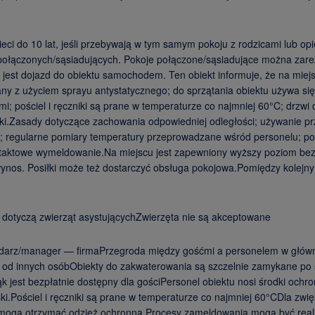
eci do 10 lat, jeśli przebywają w tym samym pokoju z rodzicami lub op
i połączonych/sąsiadujących. Pokoje połączone/sąsiadujące można zar
jest dojazd do obiektu samochodem. Ten obiekt informuje, że na mie
wany z użyciem sprayu antystatycznego; do sprzątania obiektu używa s
; pościel i ręczniki są prane w temperaturze co najmniej 60°C; drzwi 
zki.Zasady dotyczące zachowania odpowiedniej odległości; używanie prz
; regularne pomiary temperatury przeprowadzane wśród personelu; pom
taktowe wymeldowanie.Na miejscu jest zapewniony wyższy poziom bezp
os. Posiłki może też dostarczyć obsługa pokojowa.Pomiędzy kolejnymi
e dotyczą zwierząt asystującychZwierzęta nie są akceptowane
darz/manager — firmaPrzegroda między gośćmi a personelem w główn
od innych osóbObiekty do zakwaterowania są szczelnie zamykane po 
k jest bezpłatnie dostępny dla gościPersonel obiektu nosi środki ochr
ściel i ręczniki są prane w temperaturze co najmniej 60°CDla zwię
ogą otrzymać odzież ochronną.Procesy zameldowania mogą być realiz